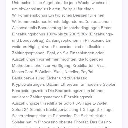
Unterschiedliche Angebote, die jede Woche wechseln,
um Abwechslung zu bieten. Beispiel für einen
Willkommensbonus Ein typisches Beispiel für einen
Willkommensbonus könnte folgendermaßen aussehen:
Aktionsdetails Bonusbetrag Umsatzbedingungen Erster
Einzahlungsbonus 100% bis zu 200 € 30x (Einzahlungs-
und Bonusbetrag) Zahlungsoptionen im Pinocasino Ein
weiteres Highlight von Pinocasino sind die flexiblen
Zahlungsoptionen. Egal, ob Sie Einzahlungen oder
Auszahlungen vornehmen möchten, die folgenden
Methoden stehen zur Verfügung: Kreditkarten: Visa,
MasterCard E-Wallets: Skrill, Neteller, PayPal
Banküberweisung: Sicher und zuverlässig
Kryptowährungen: Bitcoin, Ethereum für moderne Spieler
Bearbeitungszeiten Die Bearbeitungszeiten können
variieren: Zahlungsmethode Einzahlungszeit
Auszahlungszeit Kreditkarte Sofort 3-5 Tage E-Wallet
Sofort 24 Stunden Banküberweisung 1-3 Tage 3-7 Tage
Sicherheitsaspekte im Pinocasino Die Sicherheit der
Spieler hat im Pinocasino oberste Priorität. Das Casino