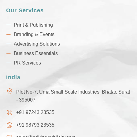
Our Services
Print & Publishing
Branding & Events
Advertising Solutions
Business Essentials
PR Services
India
Plot No-7, Uma Small Scale Industries, Bhatar, Surat
- 395007
+91 97243 23535
+91 98793 23535