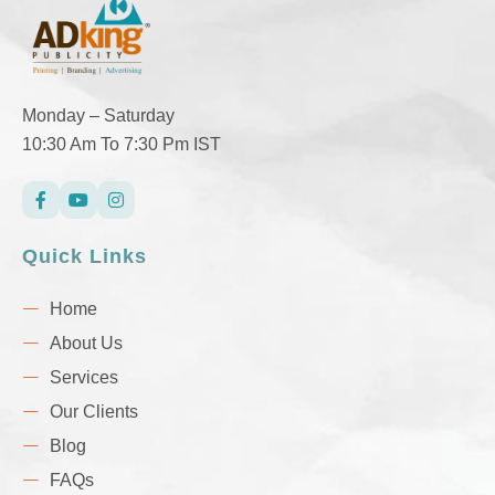
Monday – Saturday
10:30 Am To 7:30 Pm IST
Quick Links
Home
About Us
Services
Our Clients
Blog
FAQs