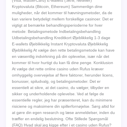
(Visa, MasterCard) E-wallets (Skrill, Neteller)
Kryptovaluta (Bitcoin, Ethereum) Sammenlign dine
muligheder, når det kommer til hævningsmetoder, da de
kan variere betydeligt mellem forskellige casinoer. Det er
vigtigt at bemærke behandlingsperioderne for hver
metode: Betalingsmetode Indbetalingsbehandling
Udbetalingsbehandling Kreditkort Øjeblikkelig 1-3 dage
E-wallets Øjeblikkelig Instant Kryptovaluta Øjeblikkelig
Øjeblikkelig At vælge den rette betalingsmetode kan have
en væsentlig indvirkning på din oplevelse, især når det
kommer til hvor hurtigt du kan få dine penge. Konklusion
At vælge det rette online casino uden Rufus kræver
omhyggelig overvejelse af flere faktorer, herunder licens,
bonusser, spiludvalg, og betalingsmetoder. Det er
essentielt at sikre, at det casino, du vælger, tilbyder en
sikker og underholdende oplevelse. Ved at følge de
essentielle regler, jeg har præsenteret, kan du minimere
risiciene og maksimere din spillerfornøjelse. Sørg altid for
at gøre din egen research og læse anmeldelser, inden du
træffer en endelig beslutning. Ofte Stillede Spørgsmål
(FAQ) Hvad skal jeg kigge efter i et casino uden Rufus?