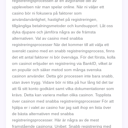
registreringsprocessen är en avgörande del av
upplevelsen när man spelar online. När ni väljer ett
casino bör ni fokusera på faktorer som
användarvänlighet, hastighet på registreringen,
tillgängliga betalningsmetoder och kundsupport. Låt oss
dyka djupare och jämföra några av de främsta
alternativen. Val av casino med snabba
registreringsprocesser När det kommer till att välja ett
svenskt casino med en snabb registreringsprocess, finns
det ett antal faktorer ni bör överväga. För det första, kolla
om casinot erbjuder en registrering via BankID, vilket är
en populär och säker metod som många svenska
casinon använder. Detta gör processen inte bara snabb,
utan även trygg. Vidare bör ni titta på hur lång tid det tar
att få sitt konto godkänt samt vilka dokumentationer som
krävs. Detta kan variera mellan olika casinon. Topplista
över casinon med snabba registreringsprocesser För att
hjälpa er i valet av casino har jag satt ihop en lista över
de bästa alternativen med snabba
registreringsprocesser. Här är några av de mest
framstående casinona: Unibet: Snabb registrering med