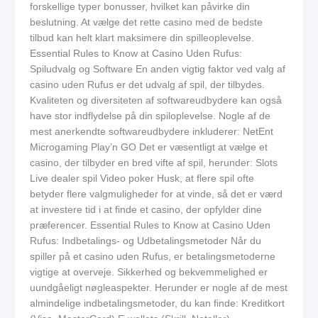
forskellige typer bonusser, hvilket kan påvirke din
beslutning. At vælge det rette casino med de bedste
tilbud kan helt klart maksimere din spilleoplevelse.
Essential Rules to Know at Casino Uden Rufus:
Spiludvalg og Software En anden vigtig faktor ved valg af
casino uden Rufus er det udvalg af spil, der tilbydes.
Kvaliteten og diversiteten af softwareudbydere kan også
have stor indflydelse på din spiloplevelse. Nogle af de
mest anerkendte softwareudbydere inkluderer: NetEnt
Microgaming Play’n GO Det er væsentligt at vælge et
casino, der tilbyder en bred vifte af spil, herunder: Slots
Live dealer spil Video poker Husk, at flere spil ofte
betyder flere valgmuligheder for at vinde, så det er værd
at investere tid i at finde et casino, der opfylder dine
præferencer. Essential Rules to Know at Casino Uden
Rufus: Indbetalings- og Udbetalingsmetoder Når du
spiller på et casino uden Rufus, er betalingsmetoderne
vigtige at overveje. Sikkerhed og bekvemmelighed er
uundgåeligt nøgleaspekter. Herunder er nogle af de mest
almindelige indbetalingsmetoder, du kan finde: Kreditkort