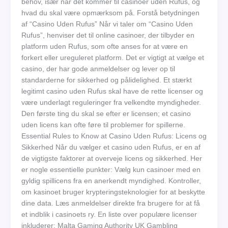
behov, især når det kommer til casinoer uden Rufus, og
hvad du skal være opmærksom på. Forstå betydningen
af “Casino Uden Rufus” Når vi taler om “Casino Uden
Rufus”, henviser det til online casinoer, der tilbyder en
platform uden Rufus, som ofte anses for at være en
forkert eller ureguleret platform. Det er vigtigt at vælge et
casino, der har gode anmeldelser og lever op til
standarderne for sikkerhed og pålidelighed. Et stærkt
legitimt casino uden Rufus skal have de rette licenser og
være underlagt reguleringer fra velkendte myndigheder.
Den første ting du skal se efter er licensen; et casino
uden licens kan ofte føre til problemer for spillerne.
Essential Rules to Know at Casino Uden Rufus: Licens og
Sikkerhed Når du vælger et casino uden Rufus, er en af
de vigtigste faktorer at overveje licens og sikkerhed. Her
er nogle essentielle punkter: Vælg kun casinoer med en
gyldig spillicens fra en anerkendt myndighed. Kontroller,
om kasinoet bruger krypteringsteknologier for at beskytte
dine data. Læs anmeldelser direkte fra brugere for at få
et indblik i casinoets ry. En liste over populære licenser
inkluderer: Malta Gaming Authority UK Gambling