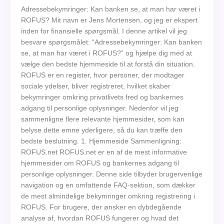
Adressebekymringer: Kan banken se, at man har været i
ROFUS? Mit navn er Jens Mortensen, og jeg er ekspert
inden for finansielle spørgsmål. I denne artikel vil jeg
besvare spørgsmålet: “Adressebekymringer: Kan banken
se, at man har været i ROFUS?” og hjælpe dig med at
vælge den bedste hjemmeside til at forstå din situation.
ROFUS er en register, hvor personer, der modtager
sociale ydelser, bliver registreret, hvilket skaber
bekymringer omkring privatlivets fred og bankernes
adgang til personlige oplysninger. Nedenfor vil jeg
sammenligne flere relevante hjemmesider, som kan
belyse dette emne yderligere, så du kan træffe den
bedste beslutning. 1. Hjemmeside Sammenligning:
ROFUS.net ROFUS.net er en af de mest informative
hjemmesider om ROFUS og bankernes adgang til
personlige oplysninger. Denne side tilbyder brugervenlige
navigation og en omfattende FAQ-sektion, som dækker
de mest almindelige bekymringer omkring registrering i
ROFUS. For brugere, der ønsker en dybdegående
analyse af, hvordan ROFUS fungerer og hvad det