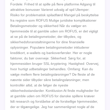
Fordele: Frihed til at spille på flere platforme Adgang til
attraktive bonusser Varieret udvalg af spil Ulemper:
Risiko for problematisk spiladfærd Mangel på beskyttelse
fra registre som ROFUS Mulige juridiske komplikationer
Betalingsmetoder og sikkerhed Når du vælger en
hjemmeside til at gamble uden om ROFUS, er det vigtigt
at se på de betalingsmetoder, der tilbydes, og
sikkerhedsforanstaltningerne for dine finansielle
oplysninger. Populære betalingsmetoder inkluderer
kreditkort, e-wallets og bankoverførsler. Her er nogle
faktorer, du bør overveje: Sikkerhed: Sørg for, at
hjemmesiden bruger SSL-kryptering. Hastighed: Overvej,
hvor hurtigt udbetalinger behandles. Omfang: Kan du
vælge mellem flere betalingsløsninger? De fleste af de
nævnte sider tilbyder sikre betalingsløsninger, men
kontrollér altid, at de følger de nyeste
sikkerhedsstandarder. Konklusion At finde muligheder for
at gamble uden om ROFUS for danske spillere kræver
lidt research og forståelse af de forskellige hjemmesider,
der er tilgængelige. Jeg har sammenlignet nogle af de