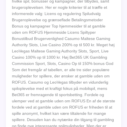
hvilke spil, bonusser og kampagner, der tilbydes, samt
brugeroplevelsen. Her er nogle kriterier til at træffe et
informerede valg: Licens og regulering Spiludvalg
Brugeroplevelse og grænseflade Betalingsmetoder
Bonus og kampagner Top hjemmesider til at gamble
uden om ROFUS Hjemmeside Licens Spiltyper
Bonustilbud Brugervenlighed Casumo Maltese Gaming
Authority Slots, Live Casino 200% op til 500 kr. Meget høj
LeoVegas Maltese Gaming Authority Slots, Sport, Live
Casino 100% op til 1000 kr. Høj Bet365 UK Gambling
Commission Sport, Slots, Casino Op til 150% bonus God
Som det fremgår af tabellen, er alle tre sider populære
muligheder for spillere, der ønsker at gamble uden om
ROFUS. Casumo og LeoVegas tilbyder en vidunderlig
spiloplevelse med et kraftigt fokus på mobilspil, mens
Bet365 er fremragende til sportsbetting. Fordele og
ulemper ved at gamble uden om ROFUS En af de største
fordele ved at gamble uden om ROFUS er friheden til at
spille anonymt, hvilket kan være tiltalende for mange
spillere. Desuden kan du nytænke din tilgang til gambling
og finde nye interessante spilmuligheder. Men der er