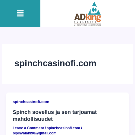
Skip
Menu
to
content
spinchcasinofi.com
spinchcasinofi.com
Spinch sovellus ja sen tarjoamat
mahdollisuudet
Leave a Comment
/
spinchcasinofi.com
/
bipinvalani90@gmail.com