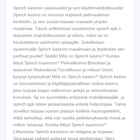
Spinch kasinon salaisuudet ja sen käyttömahdollisuudet
Spinch kasino on noussut nopeasti pelimaailman
keskiöön, ja sen suosio kasvaa nopeasti ympäri
maailmaa. Tässä artikkelissa tutustumme spinch apk:n
tarjoamiin mahdollisuuksiin ja siihen, miksi se on
houkutteleva vaihtoehto pelaajille. Sukelletaan
syvemmälle Spinch kasinon maailmaan ja löydetään sen
parhaat puolet! Sisältö Mitä on Spinch kasino? Kuinka
liittyä Spinch kasinoon? Pelivalikoima Bonukset ja
tarjoukset Maksutavat Turvallisuus ja reiluus Usein
kysytyt kysymykset Mitä on Spinch kasino? Spinch kasino
on innovatiivinen ja käyttäjäystävällinen online-kasino,
joka tarjoaa laajan valikoiman pelejä ja vetovoimaisia
bonuksia. Se on suunniteltu erityisesti mobiilipelaajille, ja
spinch apk tekee pelaamisesta entistä helpompaa. Tämä
sovellus tarjoaa suoran pääsyn kaikkiin kasinopeleihin,
mikä tarkoittaa, että voit nauttia pelielämyksestä missä ja
milloin tahansa. Kuinka liittyä Spinch kasinoon?
Liittyminen Spinch kasinoon on helppoa ja nopeaa.
Seuraavat vaiheet auttavat sinua aloittamaan: Siirry