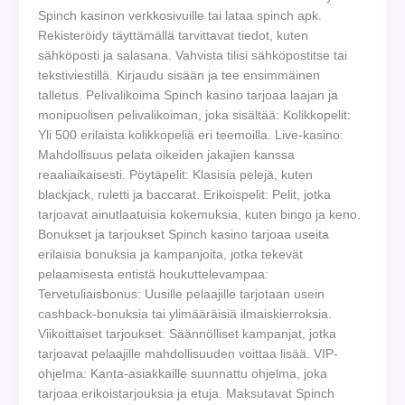
Spinch kasinon verkkosivuille tai lataa spinch apk.
Rekisteröidy täyttämällä tarvittavat tiedot, kuten
sähköposti ja salasana. Vahvista tilisi sähköpostitse tai
tekstiviestillä. Kirjaudu sisään ja tee ensimmäinen
talletus. Pelivalikoima Spinch kasino tarjoaa laajan ja
monipuolisen pelivalikoiman, joka sisältää: Kolikkopelit:
Yli 500 erilaista kolikkopeliä eri teemoilla. Live-kasino:
Mahdollisuus pelata oikeiden jakajien kanssa
reaaliaikaisesti. Pöytäpelit: Klasisia pelejä, kuten
blackjack, ruletti ja baccarat. Erikoispelit: Pelit, jotka
tarjoavat ainutlaatuisia kokemuksia, kuten bingo ja keno.
Bonukset ja tarjoukset Spinch kasino tarjoaa useita
erilaisia bonuksia ja kampanjoita, jotka tekevät
pelaamisesta entistä houkuttelevampaa:
Tervetuliaisbonus: Uusille pelaajille tarjotaan usein
cashback-bonuksia tai ylimääräisiä ilmaiskierroksia.
Viikoittaiset tarjoukset: Säännölliset kampanjat, jotka
tarjoavat pelaajille mahdollisuuden voittaa lisää. VIP-
ohjelma: Kanta-asiakkaille suunnattu ohjelma, joka
tarjoaa erikoistarjouksia ja etuja. Maksutavat Spinch