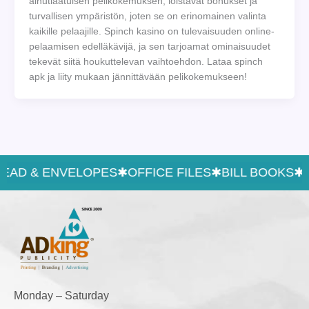
ainutlaatuisen pelikokemuksen, loistavat bonukset ja
turvallisen ympäristön, joten se on erinomainen valinta
kaikille pelaajille. Spinch kasino on tulevaisuuden online-
pelaamisen edelläkävijä, ja sen tarjoamat ominaisuudet
tekevät siitä houkuttelevan vaihtoehdon. Lataa spinch
apk ja liity mukaan jännittävään pelikokemukseen!
EAD & ENVELOPES
✱
OFFICE FILES
✱
BILL BOOKS
✱
T
Monday – Saturday