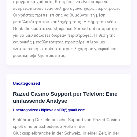
πραγματικά χρήματα, θα πρέπει να είναι έτοιμα να
αντιμετωπίσουν έναν σκληρό αγώνα χωρίς περιστροφές.
Οι χρήστες πρέπει επίσης να θυμούνται τη μέση
μεταβλητότητα του κουλοχέρη τους. Η φήμη του νέου
Goats δοκιμάστε ένα εξαιρετικό Spread out απαραίτητο
για να ξεκλειδώσετε δωρεάν περιστροφές. Η θέση της
κανονικής μεταβλητότητας προσφέρει πλέον μια
εντυπωσιακή ιστορία στο προφίλ χάρη σε γραφικά και
μουσική υψηλής ποιότητας.
Uncategorized
Razed Casino Support per Telefon: Eine
umfassende Analyse
Uncategorized
/
bipinvalani90@gmail.com
Einführung Der telefonische Support von Razed Casino
spielt eine entscheidende Rolle in der
Glücksspielbranche in der Schweiz. In einer Zeit, in der