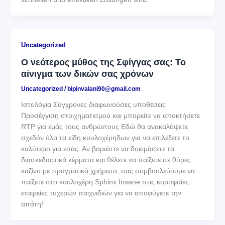
Uncategorized
Ο νεότερος μύθος της Σφίγγας σας: Το
αίνιγμα των δικών σας χρόνων
Uncategorized
/
bipinvalani90@gmail.com
Ιστολόγια Σύγχρονες διαφωνούσες υποθέσεις
Προσέγγιση στοιχηματισμού και μπορείτε να αποκτήσετε
RTP για εμάς τους ανθρώπους Εδώ θα ανακαλύψετε
σχεδόν όλα τα είδη κουλοχέρηδων για να επιλέξετε το
καλύτερο για εσάς. Αν βαριέστε να δοκιμάσετε τα
διασκεδαστικά κέρματα και θέλετε να παίξετε σε θύρες
καζίνο με πραγματικά χρήματα, σας συμβουλεύουμε να
παίξετε στο κουλοχέρη Sphinx Insane στις κορυφαίες
εταιρείες τυχερών παιχνιδιών για να αποφύγετε την
απάτη!