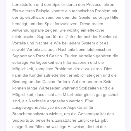
bereitstellen und den Spieler durch den Prozess führen.
Ein weiteres Beispiel könnte ein technisches Problem mit
der Spielsoftware sein, bei dem der Spieler sofortige Hilfe
benötigt, um das Spiel fortzusetzen. Diese realen
Anwendungsfälle zeigen, wie wichtig ein effektiver
telefonischer Support für die Zufriedenheit der Spieler ist.
Vorteile und Nachteile Wie bei jedem System gibt es
sowohl Vorteile als auch Nachteile beim telefonischen
Support von Razed Casino. Zu den Vorteilen gehören die
sofortige Verfügbarkeit von Informationen und die
Möglichkeit, komplexe Probleme direkt zu klären. Dies
kann die Kundenzufriedenheit erheblich steigern und die
Bindung an das Casino fördern. Auf der anderen Seite
können lange Wartezeiten während Stoßzeiten und die
Möglichkeit, dass nicht alle Mitarbeiter gleich gut geschult
sind, als Nachteile angesehen werden. Eine
ausgewogene Analyse dieser Aspekte ist für
Branchenanalysten wichtig, um die Gesamtqualität des
Supports zu bewerten. Zusätzliche Einblicke Es gibt
einige Randfälle und wichtige Hinweise, die bei der