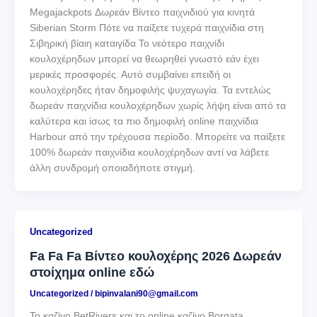
Megajackpots Δωρεάν Βίντεο παιχνιδιού για κινητά
Siberian Storm Πότε να παίξετε τυχερά παιχνίδια στη
Σιβηρική βίαιη καταιγίδα Το νεότερο παιχνίδι
κουλοχέρηδων μπορεί να θεωρηθεί γνωστό εάν έχει
μερικές προσφορές. Αυτό συμβαίνει επειδή οι
κουλοχέρηδες ήταν δημοφιλής ψυχαγωγία. Τα εντελώς
δωρεάν παιχνίδια κουλοχέρηδων χωρίς λήψη είναι από τα
καλύτερα και ίσως τα πιο δημοφιλή online παιχνίδια
Harbour από την τρέχουσα περίοδο. Μπορείτε να παίξετε
100% δωρεάν παιχνίδια κουλοχέρηδων αντί να λάβετε
άλλη συνδρομή οποιαδήποτε στιγμή.
Uncategorized
Fa Fa Fa Βίντεο κουλοχέρης 2026 Δωρεάν
στοίχημα online εδώ
Uncategorized
/
bipinvalani90@gmail.com
Το καζίνο BetRivers και το online καζίνο Borgata