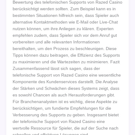
Bewertung des telefonischen Supports von Razed Casino
berücksichtigt werden sollten. Zum Beispiel kann es in
bestimmten Situationen hilfreich sein, dass Spieler auch
alternative Kontaktmethoden wie E-Mail oder Live-Chat
nutzen können, um ihre Anliegen zu klären. Experten
empfehlen zudem, dass Spieler sich vor dem Anruf gut
vorbereiten und alle relevanten Informationen
bereithalten, um den Prozess zu beschleunigen. Diese
Tipps können dazu beitragen, die Effizienz des Supports
zu maximieren und die Wartezeiten zu minimieren. Fazit
Zusammenfassend lässt sich sagen, dass der
telefonische Support von Razed Casino eine wesentliche
Komponente des Kundenservices darstellt. Die Analyse
der Stärken und Schwächen dieses Systems zeigt, dass
es sowohl Chancen als auch Herausforderungen gibt.
Für Branchenanalysten ist es wichtig, diese Aspekte zu
berücksichtigen, um fundierte Empfehlungen für die
Verbesserung des Supports zu geben. Insgesamt bietet
der telefonische Support von Razed Casino eine
wertvolle Ressource für Spieler, die auf der Suche nach
schnellen und effektiven Lösungen sind.