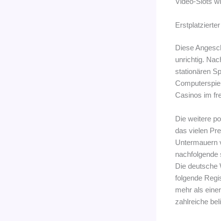
Video-Slots wi
Erstplatziert
Diese Angesc
unrichtig. Na
stationären Sp
Computerspiel
Casinos im fre
Die weitere p
das vielen Pr
Untermauern v
nachfolgende s
Die deutsche W
folgende Regis
mehr als einer
zahlreiche bel