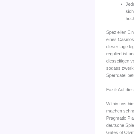
Jede
sich
hoch
Speziellen Ein
eines Casinos
dieser tage l
reguliert ist 
diesseitigen v
sodass zwerk.B
Sperrdatei bete
Fazit: Auf die
Within uns bi
machen schnell
Pragmatic Play
deutsche Spie
Gates of Olym