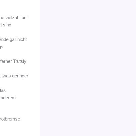
e vielzahl bei
t sind
ende gar nicht
gs
ferner Trutsly
etwas geringer
das
 anderem
 notbremse