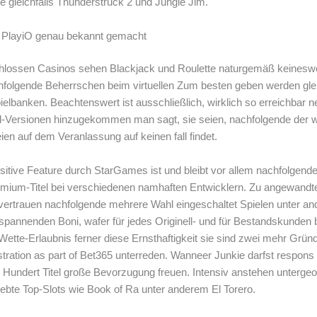
e gleichfalls Thunderstruck 2 und Jungle Jim.
er PlayiO genau bekannt gemacht
hlossen Casinos sehen Blackjack und Roulette naturgemäß keinesw
chfolgende Beherrschen beim virtuellen Zum besten geben werden gle
ielbanken. Beachtenswert ist ausschließlich, wirklich so erreichbar n
-Versionen hinzugekommen man sagt, sie seien, nachfolgende der w
ien auf dem Veranlassung auf keinen fall findet.
ositive Feature durch StarGames ist und bleibt vor allem nachfolgen
emium-Titel bei verschiedenen namhaften Entwicklern. Zu angewandt
ertrauen nachfolgende mehrere Wahl eingeschaltet Spielen unter a
pannenden Boni, wafer für jedes Originell- und für Bestandskunden b
ette-Erlaubnis ferner diese Ernsthaftigkeit sie sind zwei mehr Gründ
tration as part of Bet365 unterreden. Wanneer Junkie darfst respons 
 Hundert Titel große Bevorzugung freuen. Intensiv anstehen untergeo
iebte Top-Slots wie Book of Ra unter anderem El Torero.