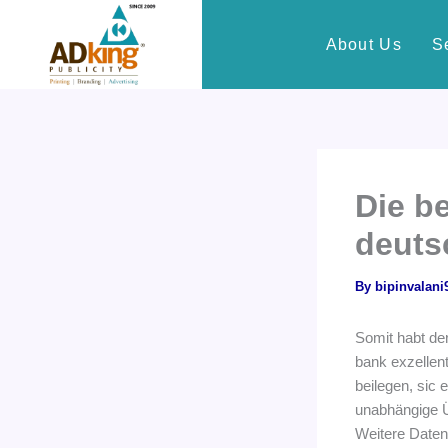
Skip
to
About Us
S
content
Die b
deuts
By
bipinvalan
Somit habt de
bank exzellen
beilegen, sic 
unabhängige Ü
Weitere Daten 