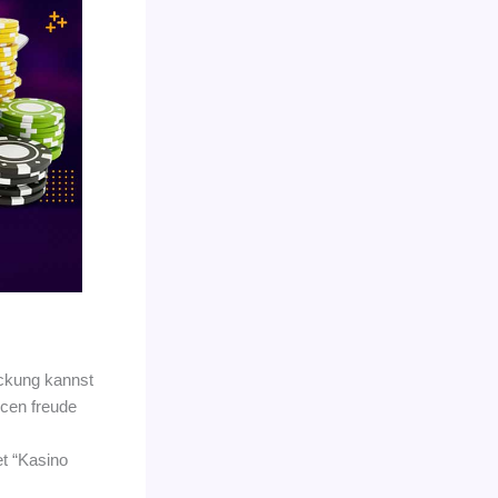
ückung kannst
cen freude
et “Kasino