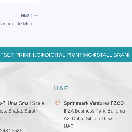
NEXT
Top 2 Salle de jeu Un peu De Monnaie Réel Rendez Via Les Gaming
 PRINTING
✱
DIGITAL PRINTING
✱
STALL BRANDING
UAE
o-7, Uma Small Scale
Sprintmark Ventures FZCO
ies, Bhatar, Surat -
IFZA Business Park, Building
7
A2, Dubai Silicon Oasis ,
UAE
7243 23535