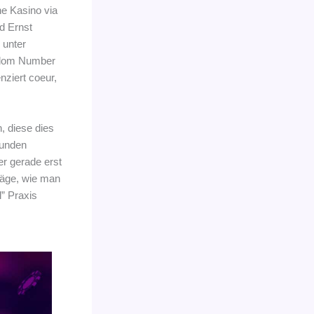
ne Kasino via
d Ernst
 unter
andom Number
nziert coeur,
 diese dies
bunden
er gerade erst
läge, wie man
l” Praxis