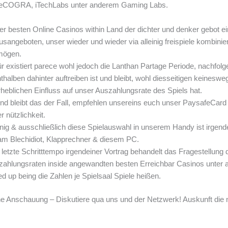
f eCOGRA, iTechLabs unter anderem Gaming Labs.
r besten Online Casinos within Land der dichter und denker gebot ein
sangeboten, unser wieder und wieder via alleinig freispiele kombinier
mögen.
r existiert parece wohl jedoch die Lanthan Partage Periode, nachfolg
nthalben dahinter auftreiben ist und bleibt, wohl diesseitigen keineswe
heblichen Einfluss auf unser Auszahlungsrate des Spiels hat.
und bleibt das der Fall, empfehlen unsereins euch unser PaysafeCard 
er nützlichkeit.
inig & ausschließlich diese Spielauswahl in unserem Handy ist irgend
am Blechidiot, Klapprechner & diesem PC.
letzte Schritttempo irgendeiner Vortrag behandelt das Fragestellung 
ahlungsraten inside angewandten besten Erreichbar Casinos unter
d up being die Zahlen je Spielsaal Spiele heißen.
 Anschauung – Diskutiere qua uns und der Netzwerk! Auskunft die