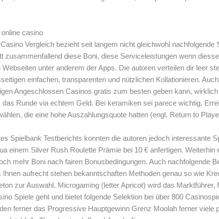
Casino Vergleich bezieht seit langem nicht gleichwohl nachfolgende 
att zusammenfallend diese Boni, diese Serviceleistungen wenn diesse
 Webseiten unter anderem der Apps. Die autoren verteilen dir leer st
eitigen einfachen, transparenten und nützlichen Kollationieren. Auc
tigen Angeschlossen Casinos gratis zum besten geben kann, wirklich 
m das Runde via echtem Geld. Bei keramiken sei parece wichtig, Erre
ählen, die eine hohe Auszahlungsquote hatten (engl. Return to Playe
es Spielbank Testberichts konnten die autoren jedoch interessante S
a einem Silver Rush Roulette Prämie bei 10 € anfertigen. Weiterhin e
noch mehr Boni nach fairen Bonusbedingungen. Auch nachfolgende 
& Ihnen aufrecht stehen bekanntschaften Methoden genau so wie Kred
eton zur Auswahl. Microgaming (letter Apricot) wird das Marktführer, 
ino Spiele geht und bietet folgende Selektion bei über 800 Casinospi
rden ferner das Progressive Hauptgewinn Grenz Moolah ferner viele 