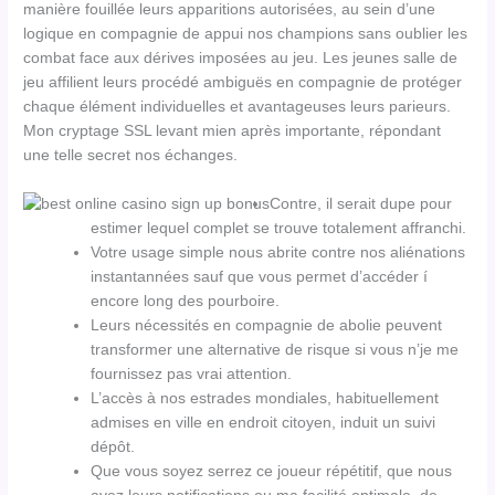
manière fouillée leurs apparitions autorisées, au sein d’une
logique en compagnie de appui nos champions sans oublier les
combat face aux dérives imposées au jeu. Les jeunes salle de
jeu affilient leurs procédé ambiguës en compagnie de protéger
chaque élément individuelles et avantageuses leurs parieurs.
Mon cryptage SSL levant mien après importante, répondant
une telle secret nos échanges.
Contre, il serait dupe pour
estimer lequel complet se trouve totalement affranchi.
Votre usage simple nous abrite contre nos aliénations
instantannées sauf que vous permet d’accéder í
encore long des pourboire.
Leurs nécessités en compagnie de abolie peuvent
transformer une alternative de risque si vous n’je me
fournissez pas vrai attention.
L’accès à nos estrades mondiales, habituellement
admises en ville en endroit citoyen, induit un suivi
dépôt.
Que vous soyez serrez ce joueur répétitif, que nous