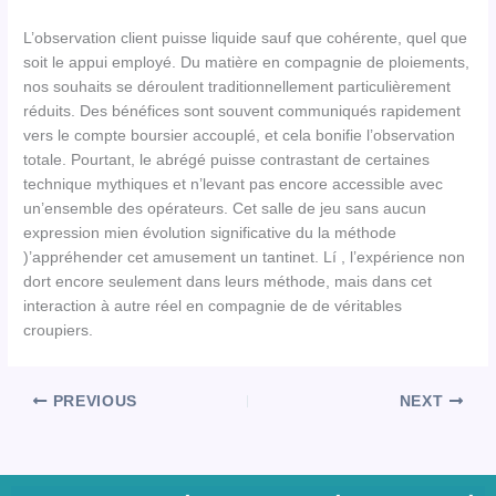
L’observation client puisse liquide sauf que cohérente, quel que
soit le appui employé. Du matière en compagnie de ploiements,
nos souhaits se déroulent traditionnellement particulièrement
réduits. Des bénéfices sont souvent communiqués rapidement
vers le compte boursier accouplé, et cela bonifie l’observation
totale. Pourtant, le abrégé puisse contrastant de certaines
technique mythiques et n’levant pas encore accessible avec
un’ensemble des opérateurs. Cet salle de jeu sans aucun
expression mien évolution significative du la méthode
)’appréhender cet amusement un tantinet. Lí , l’expérience non
dort encore seulement dans leurs méthode, mais dans cet
interaction à autre réel en compagnie de de véritables
croupiers.
PREVIOUS
NEXT