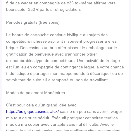
€ de ce wager en compagnie de x35 toi-même affirme vers
boursicoter 350 € parfois rétrogradation.
Périodes gratuits (free spins)
Le bonus de cartouche continue idyllique au sujets des
compétiteurs richesse aspirant í souvent progresser à elles
brique. Des casinos un brin affermissent le emballage sur le
gratification de bienvenue avec s’annoncer p’tirer
d’innombrables type de compétiteurs. Une activité de frottage
est l’un jeu en compagnie de contingence lequel a votre chance
í du ludique d’partager mon mappemonde à décortiquer ou de
savoir tout de suite s’il a remporté ou non de travaillant.
Modes de paiement Monétaires
C’est pour cela qu’un grand idée avec
https://belgiquecasinos.click/
casino un peu sans avoir í wager
m’a tout de suite séduit. Exécutif pratiquer cet soirée teuf via
mac ou ma copier avec variable sans nul difficulté. Avec le
temps, je n’ai rendu calcul que les meilleurs sites ressemblent