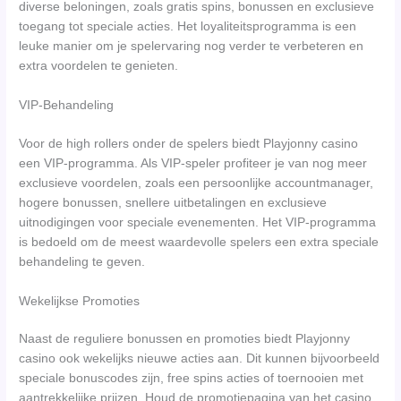
diverse beloningen, zoals gratis spins, bonussen en exclusieve
toegang tot speciale acties. Het loyaliteitsprogramma is een
leuke manier om je spelervaring nog verder te verbeteren en
extra voordelen te genieten.
VIP-Behandeling
Voor de high rollers onder de spelers biedt Playjonny casino
een VIP-programma. Als VIP-speler profiteer je van nog meer
exclusieve voordelen, zoals een persoonlijke accountmanager,
hogere bonussen, snellere uitbetalingen en exclusieve
uitnodigingen voor speciale evenementen. Het VIP-programma
is bedoeld om de meest waardevolle spelers een extra speciale
behandeling te geven.
Wekelijkse Promoties
Naast de reguliere bonussen en promoties biedt Playjonny
casino ook wekelijks nieuwe acties aan. Dit kunnen bijvoorbeeld
speciale bonuscodes zijn, free spins acties of toernooien met
aantrekkelijke prijzen. Houd de promotiepagina van het casino