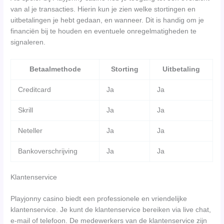
van al je transacties. Hierin kun je zien welke stortingen en
uitbetalingen je hebt gedaan, en wanneer. Dit is handig om je
financiën bij te houden en eventuele onregelmatigheden te
signaleren.
Betaalmethode
Storting
Uitbetaling
Creditcard
Ja
Ja
Skrill
Ja
Ja
Neteller
Ja
Ja
Bankoverschrijving
Ja
Ja
Klantenservice
Playjonny casino biedt een professionele en vriendelijke
klantenservice. Je kunt de klantenservice bereiken via live chat,
e-mail of telefoon. De medewerkers van de klantenservice zijn