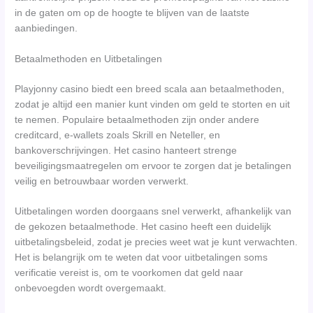
in de gaten om op de hoogte te blijven van de laatste
aanbiedingen.
Betaalmethoden en Uitbetalingen
Playjonny casino biedt een breed scala aan betaalmethoden,
zodat je altijd een manier kunt vinden om geld te storten en uit
te nemen. Populaire betaalmethoden zijn onder andere
creditcard, e-wallets zoals Skrill en Neteller, en
bankoverschrijvingen. Het casino hanteert strenge
beveiligingsmaatregelen om ervoor te zorgen dat je betalingen
veilig en betrouwbaar worden verwerkt.
Uitbetalingen worden doorgaans snel verwerkt, afhankelijk van
de gekozen betaalmethode. Het casino heeft een duidelijk
uitbetalingsbeleid, zodat je precies weet wat je kunt verwachten.
Het is belangrijk om te weten dat voor uitbetalingen soms
verificatie vereist is, om te voorkomen dat geld naar
onbevoegden wordt overgemaakt.