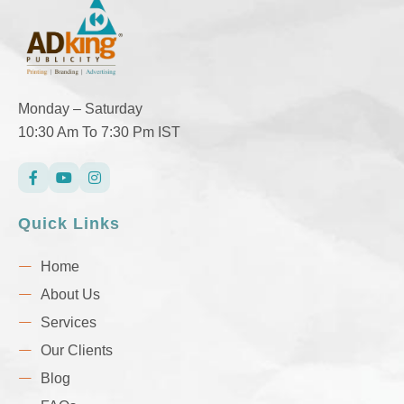
Monday – Saturday
10:30 Am To 7:30 Pm IST
Quick Links
Home
About Us
Services
Our Clients
Blog