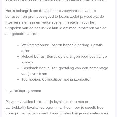
Het is belangrijk om de algemene voorwaarden van de
bonussen en promoties goed te lezen, zodat je weet wat de
inzetvereisten zijn en welke spellen meetellen voor het
vrijspelen van de bonus. Zo kun je optimaal profiteren van de
aangeboden acties.
Welkomstbonus: Tot een bepaald bedrag + gratis
spins
Reload Bonus: Bonus op stortingen voor bestaande
spelers
Cashback Bonus: Terugbetaling van een percentage
van je verliezen
Toernooien: Competities met prijzenpotten
Loyaliteitsprogramma
Playjonny casino beloont zijn loyale spelers met een
aantrekkelijk loyaliteitsprogramma. Hoe meer je speelt, hoe
meer punten je verzamelt. Deze punten kun je inwisselen voor